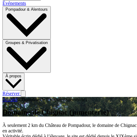
Événements
Pompadour & Alentours
Groupes & Privatisation
À propos
Réserver
Accueil
›
Domaine de Chignac (jumenterie)
Domaine de Chignac (jumenterie)
À seulement 2 km du Château de Pompadour, le domaine de Chignac vous
en activité.
Véritable écrin dédié à l’élevage, le site est dédié depuis le XIXème si