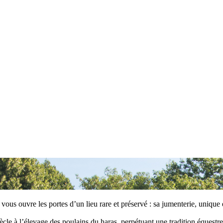
 ouvre les portes d’un lieu rare et préservé : sa jumenterie, unique 
ècle à l’élevage des poulains du haras, perpétuant une tradition équestre 